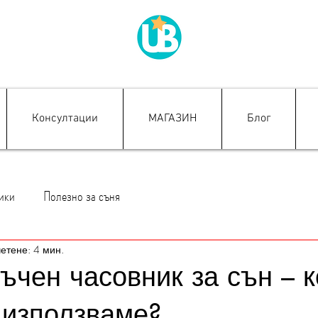
Консултации
МАГАЗИН
Блог
ики
Полезно за съня
четене: 4 мин.
ъчен часовник за сън – к
о използваме?