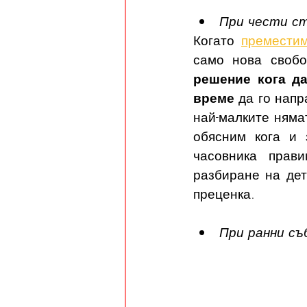
При чести с
Когато 
преместим
само нова свобо
решение кога да
време
 да го нап
най-малките няма
обясним кога и
часовника прав
разбиране на дет
преценка.
При ранни съ