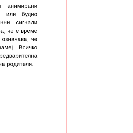
м анимирани 
о или будно 
нни сигнали 
а, че е време 
 означава, че 
аме). Всичко 
редварителна 
на родителя. 