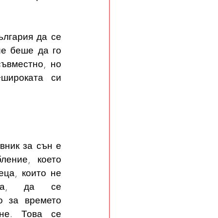
лгария да се 
е беше да го 
ъвместно, но 
широката си 
ник за сън е 
ление, което 
ца, които не 
ика, да се 
о за времето 
не. Това се 