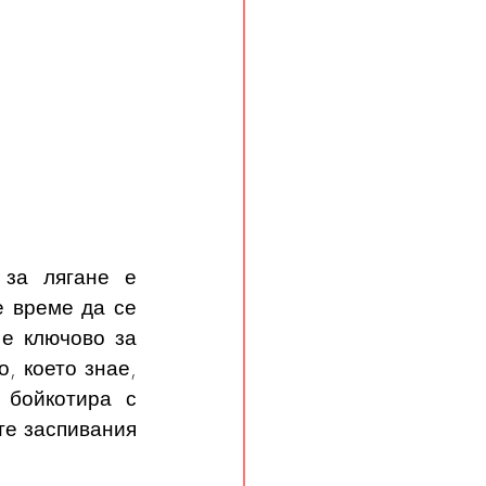
за лягане е 
 време да се 
е ключово за 
 което знае, 
бойкотира с 
те заспивания 