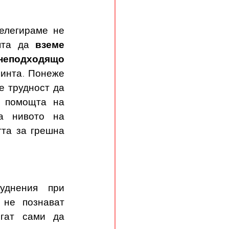
елегираме не 
ята да 
вземе 
неподходящо 
инта. Понеже 
 трудност да 
 помощта на 
а нивото на 
та за грешна 
уднения при 
не познават 
гат сами да 