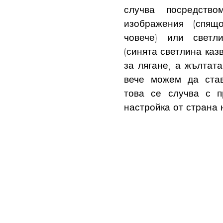
случва посредство
изображения (спящ
човече) или светли
(синята светлина казв
за лягане, а жълтата
вече можем да став
това се случва с п
настройка от страна 