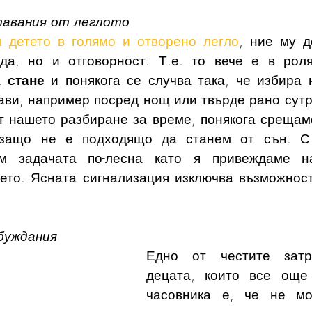
тавания от леглото
 детето в голямо и отворено легло
, ние му д
да, но и отговорност. Т.е. то вече е в рол
 стане
 и понякога се случва така, че избира 
рави, например посред нощ или твърде рано сутр
т нашето разбиране за време, понякога срещаме
 защо не е подходящо да станем от сън. С
им задачата по-лесна като я привеждаме н
ето. Ясната сигнализация изключва възможност
буждания
Едно от честите затр
децата, които все още 
часовника е, че не мо