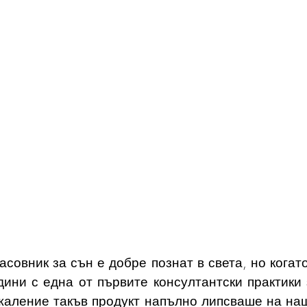
совник за сън е добре познат в света, но когат
ини с една от първите консултантски практики з
жаление такъв продукт напълно липсваше на наши