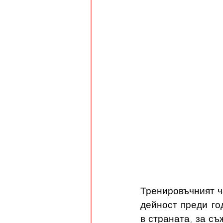
Тренировъчният ча
дейност преди год
в страната, за съ