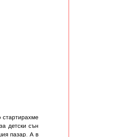
о стартирахме 
а детски сън 
я пазар. А в 