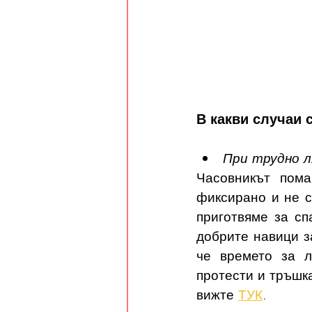
В какви случаи 
При трудно л
Часовникът пома
фиксирано и не с
приготвяме за сп
добрите навици за
че времето за л
протести и тръшка
вижте 
ТУК
.