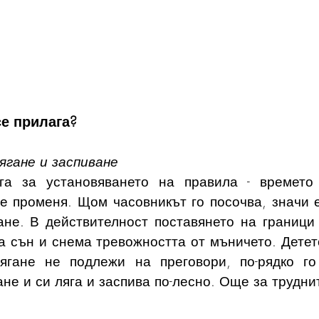
се прилага?
ягане и заспиване
га за установяването на правила - времето 
е променя. Щом часовникът го посочва, значи е
ане. В действителност поставянето на граници 
 сън и снема тревожността от мъничето. Детето,
ягане не подлежи на преговори, по-рядко го 
не и си ляга и заспива по-лесно. Още за трудни