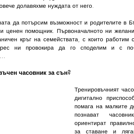
повече долавяхме нуждата от него.
ата да потърсим възможност и родителите в Бъ
зи ценен помощник. Първоначалното ни желани
ничен кръг на семействата, с които работим с
ерес ни провокира да го споделим и с по-
а…
въчен часовник за сън?
Тренировъчният часов
дигитално приспособ
помага на малките де
познават часовн
ориентират правилн
за ставане и ляга