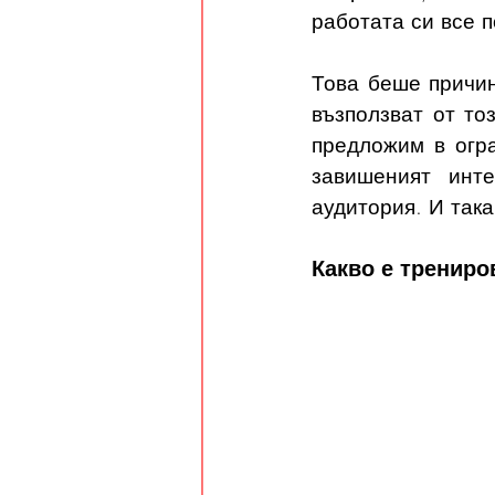
работата си все 
Това беше причин
възползват от то
предложим в огра
завишеният инт
аудитория. И так
Какво е трениро