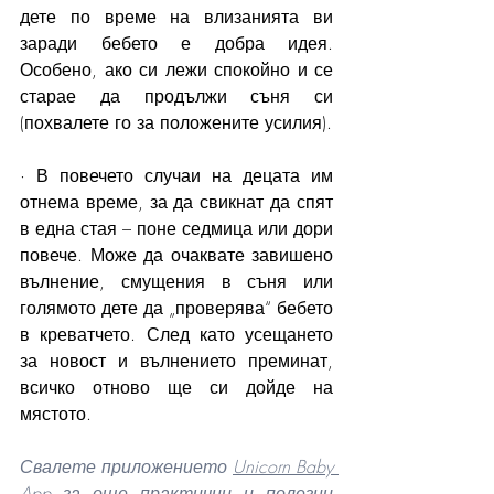
дете по време на влизанията ви 
заради бебето е добра идея. 
Особено, ако си лежи спокойно и се 
старае да продължи съня си 
(похвалете го за положените усилия). 
· В повечето случаи на децата им 
отнема време, за да свикнат да спят 
в една стая – поне седмица или дори 
повече. Може да очаквате завишено 
вълнение, смущения в съня или 
голямото дете да „проверява“ бебето 
в креватчето. След като усещането 
за новост и вълнението преминат, 
всичко отново ще си дойде на 
мястото. 
Свалете приложението 
Unicorn Baby 
App
 за още практични и полезни 