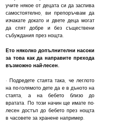
учите някое от децата си да заспива 
самостоятелно, ви препоръчвам да 
изчакате докато и двете деца могат 
да спят добре и без съществени 
събуждания през нощта. 
Ето няколко допълнителни насоки 
за това как да направите прехода 
възможно най-лесен. 
· Подредете стаята така, че леглото 
на по-голямото дете да е в дъното на 
стаята, а на бебето близо до 
вратата. По този начин ще имате по-
лесен достъп до бебето през нощта 
в часовете за хранене например. 