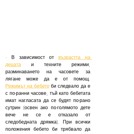
· В зависимост от 
възрастта на 
децата
 и техните режими, 
разминаването на часовете за 
лягане може да е от помощ. 
Режимът на бебето
 би следвало да е 
с по-ранни часове, тъй като бебетата 
имат нагласата да се будят по-рано 
сутрин (освен ако по-голямото дете 
вече не се е отказало от 
следобедната дрямка). При всички 
положения бебето би трябвало да 