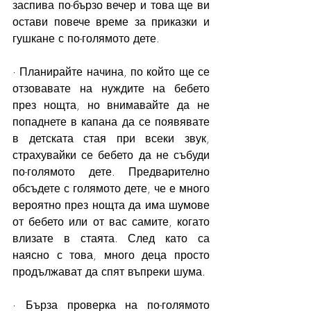
заспива по-бързо вечер и това ще ви 
остави повече време за приказки и 
гушкане с по-голямото дете. 
· Планирайте начина, по който ще се 
отзовавате на нуждите на бебето 
през нощта, но внимавайте да не 
попаднете в капана да се появявате 
в детската стая при всеки звук, 
страхувайки се бебето да не събуди 
по-голямото дете. Предварително 
обсъдете с голямото дете, че е много 
вероятно през нощта да има шумове 
от бебето или от вас самите, когато 
влизате в стаята. След като са 
наясно с това, много деца просто 
продължават да спят въпреки шума. 
· Бърза проверка на по-голямото 