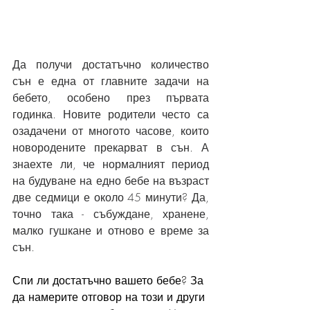
Да получи достатъчно количество 
сън е една от главните задачи на 
бебето, особено през първата 
годинка. Новите родители често са 
озадачени от многото часове, които 
новородените прекарват в сън. А 
знаехте ли, че нормалният период 
на будуване на едно бебе на възраст 
две седмици е около 45 минути? Да, 
точно така - събуждане, хранене, 
малко гушкане и отново е време за 
сън. 
Спи ли достатъчно вашето бебе? За 
да намерите отговор на този и други 