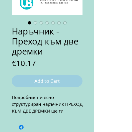
Наръчник -
Преход към две
дремки
Price
€10.17
Add to Cart
Подробният и ясно
структуриран наръчник ПРЕХОД
КЪМ ДВЕ ДРЕМКИ ще ти
помогне да:
Разпознаеш, дали детето е
готово за преход към 2