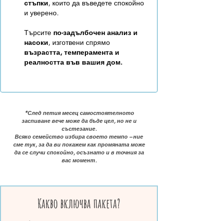
стъпки
, които да въведете спокойно
и уверено.
Търсите
по-задълбочен анализ и
насоки
, изготвени спрямо
възрастта, темперамента и
реалността във вашия дом.
*След петия месец самостоятелното
заспиване вече може да бъде цел, но не и
състезание.
Всяко семейство избира своето темпо – ние
сме тук, за да ви покажем как промяната може
да се случи спокойно, осъзнато и в точния за
вас момент.
Какво включва пакета?