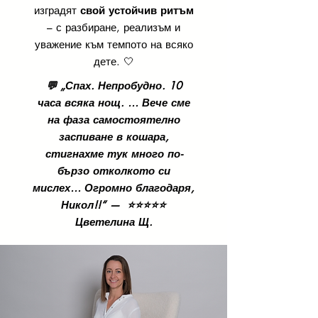
изградят
свой устойчив ритъм
– с разбиране, реализъм и
уважение към темпото на всяко
дете. 🤍
💬 „Спах. Непробудно. 10
часа всяка нощ. … Вече сме
на фаза самостоятелно
заспиване в кошара,
стигнахме тук много по-
бързо отколкото си
мислех… Огромно благодаря,
Никол!!“ —
⭐⭐⭐⭐⭐
Цветелина Щ.