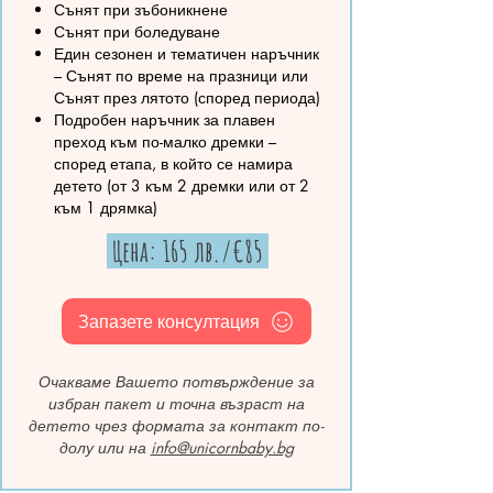
Сънят при зъбоникнене
Сънят при боледуване
Един сезонен и тематичен наръчник
– Сънят по време на празници или
Сънят през лятото (според периода)
Подробен наръчник за плавен
преход към по-малко дремки –
според етапа, в който се намира
детето (от 3 към 2 дремки или от 2
към 1 дрямка)
Цена: 165 лв./€85
Запазете консултация
Очакваме Вашето потвърждение за
избран пакет и точна възраст на
детето чрез формата за контакт по-
долу или на
info@unicornbaby.bg