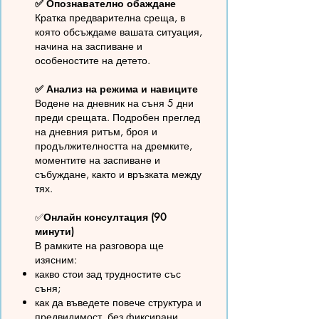
✅ Опознавателно обаждане
Кратка предварителна среща, в
която обсъждаме вашата ситуация,
начина на заспиване и
особеностите на детето.
✅ Анализ на режима и навиците
Водене на дневник на съня 5 дни
преди срещата. Подробен преглед
на дневния ритъм, броя и
продължителността на дремките,
моментите на заспиване и
събуждане, както и връзката между
тях.
✅
Онлайн консултация (90
минути)
В рамките на разговора ще
изясним:
какво стои зад трудностите със
съня;
как да въведете повече структура и
предвидимост, без фиксирани