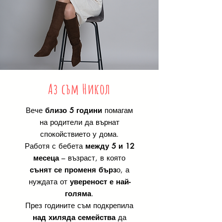
Аз съм Никол
Вече
близо 5 години
помагам
на родители да върнат
спокойствието у дома.
Работя с бебета
между 5 и 12
месеца
– възраст, в която
сънят се променя бърз
о, а
нуждата от
увереност е най-
голяма
.
През годините съм подкрепила
над хиляда семейства
да