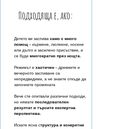
Подходяща е, ако:
Детето ви заспива
само с много
помощ
– кърмене, люлеене, носене
или дълго и засилено присъствие, и
се буди
многократно през нощта.
Режимът е
хаотичен
– дремките и
вечерното заспиване са
непредвидими, а не знаете откъде да
започнете промяната
Вече сте опитвали различни подходи,
но нямате
последователен
резултат и търсите експертна
перспектива.
Искате ясна с
труктура и конкретни