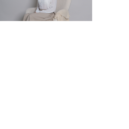
Аз съм Мария
Работя с деца
над 1 година – до
10-годишна възраст
, и вече
повече от 5 години
подкрепям
родители да разберат какво стои
зад предизвикателствата със
съня и поведението.
Вярвам, че добрият сън е резултат
от
баланс между емоциите,
храненето и усещането за