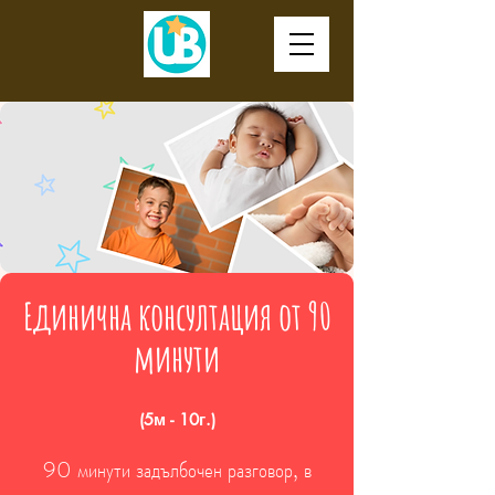
Единична консултация от 90
минути
(5м - 10г.)
90 минути задълбочен разговор, в