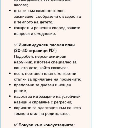
часове;
стъпки към самостоятелно
заспиване, съобразени с възрастта
и темпото на детето;
конкретни решения според вашите
въпроси и ежедневие.
✅
Индивидуален писмен план
(30–40 страници PDF)
Подробен, персонализиран
наръчник, изготвен специално за
вашето дете, който включва:
ясен, поетапен план с конкретни
стъпки за прилагане на промените;
препоръки за дневен и нощен
режим;
насоки за изграждане на устойчиви
навици и справяне с регресии;
варианти за адаптация към вашето
темпо и стил на родителство.
✅ Бонуси към консултацията: