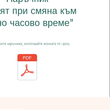
ят при смяна към
но часово време"
рите наръчника, използвайте иконката по-долу.