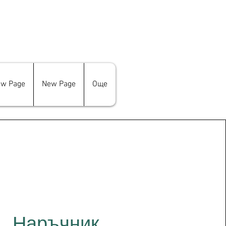
w Page
New Page
Още
Наръчник