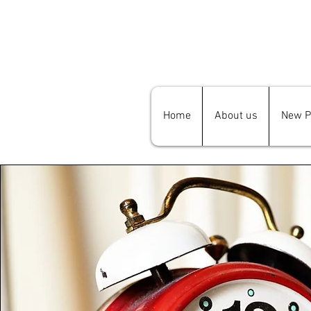
Home
About us
New P