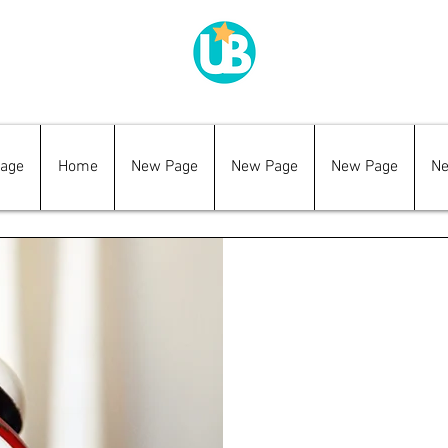
age
Home
New Page
New Page
New Page
Ne