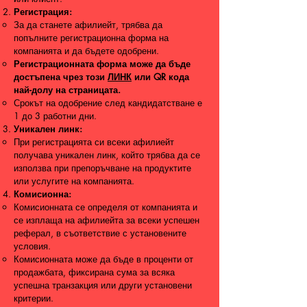
Регистрация:
За да станете афилиейт, трябва да
попълните регистрационна форма на
компанията и да бъдете одобрени.
Регистрационната форма може да бъде
достъпена чрез този
ЛИНК
или QR кода
най-долу на страницата.
Срокът на одобрение след кандидатстване е
1 до 3 работни дни.
Уникален линк:
При регистрацията си всеки афилиейт
получава уникален линк, който трябва да се
използва при препоръчване на продуктите
или услугите на компанията.
Комисионна:
Комисионната се определя от компанията и
се изплаща на афилиейта за всеки успешен
реферал, в съответствие с установените
условия.
Комисионната може да бъде в проценти от
продажбата, фиксирана сума за всяка
успешна транзакция или други установени
критерии.