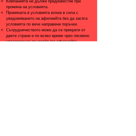
Компанията не дължи предизвестие при
промяна на условията.
Промяната в условията влиза в сила с
уведомяването на афилиейта без да засяга
условията по вече направени поръчки.
Сътрудничеството може да се прекрати от
двете страни и по всяко време чрез писмено
уведомление по имейл (за афилиейта -
имейл адреса от регистрацията в системата,
а за компанията
info@unicornbaby.bg
), което
влиза в сила незабавно без да се дължи
предизвестие.
Ограничаване на отговорността:
Компанията има правото да променя цените
на продуктите и да организира
промоционални кампании без да изисква
съгласието на афилиейтите.
Договор:
Регистрирането в програмата за афилиейт
маркетинг се счита за съгласие с
настоящите условия.