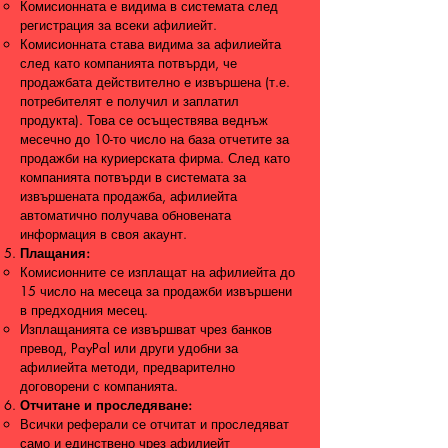
Комисионната е видима в системата след
регистрация за всеки афилиейт.
Комисионната става видима за афилиейта
след като компанията потвърди, че
продажбата действително е извършена (т.е.
потребителят е получил и заплатил
продукта). Това се осъществява веднъж
месечно до 10-то число на база отчетите за
продажби на куриерската фирма. След като
компанията потвърди в системата за
извършената продажба, афилиейта
автоматично получава обновената
информация в своя акаунт.
Плащания:
Комисионните се изплащат на афилиейта до
15 число на месеца за продажби извършени
в предходния месец.
Изплащанията се извършват чрез банков
превод, PayPal или други удобни за
афилиейта методи, предварително
договорени с компанията.
Отчитане и проследяване:
Всички реферали се отчитат и проследяват
само и единствено чрез афилиейт