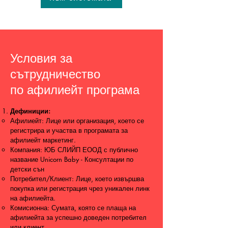
Условия за
сътрудничество
по афилиейт програма
Дефиниции:
Афилиейт: Лице или организация, което се
регистрира и участва в програмата за
афилиейт маркетинг.
Компания: ЮБ СЛИЙП ЕООД с публично
название Unicorn Baby - Консултации по
детски сън
Потребител/Клиент: Лице, което извършва
покупка или регистрация чрез уникален линк
на афилиейта.
Комисионна: Сумата, която се плаща на
афилиейта за успешно доведен потребител
или клиент.