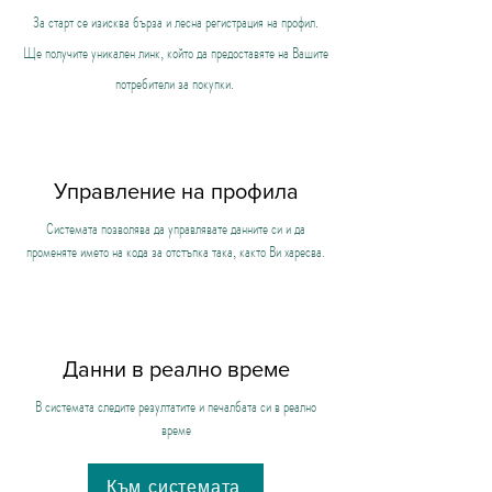
За старт се изисква бърза и лесна регистрация на профил.
Ще получите уникален линк, който да предоставяте на Вашите
потребители за покупки.
Управление на профила
Системата позволява да управлявате данните си и да
променяте името на кода за отстъпка така, както Ви харесва.
Данни в реално време
В системата следите резултатите и печалбата си в реално
време
Към системата