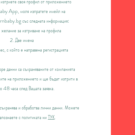
 изтриете своя профил от приложението
by App, моля изпратете имейл на
rnbaby.bg
със следната информация:
 желание за изтриване на профила
2. Две имена
с, с който е направена регистрацията
ре данни са съхраняваните от компанията
лите на приложението и ще бъдат изтрити в
до 48 часа след Вашата заявка.
ранява и обработва лични данни. Можете
запознаете с политиката ни
ТУК
.