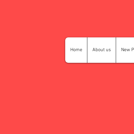
Home
About us
New P