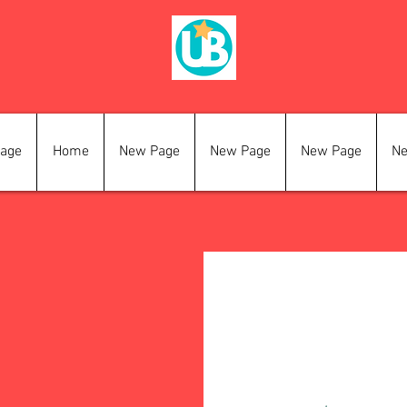
age
Home
New Page
New Page
New Page
Ne