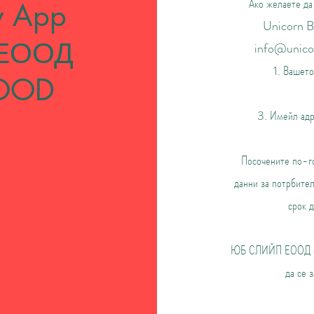
Ако желаете да
y App
Unicorn Ba
ЕООД
info@unico
1. Вашето
EOOD
3. Имейл адре
Посочените по-го
данни за потрбите
срок 
ЮБ СЛИЙП ЕООД съх
да се 