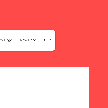
w Page
New Page
Още