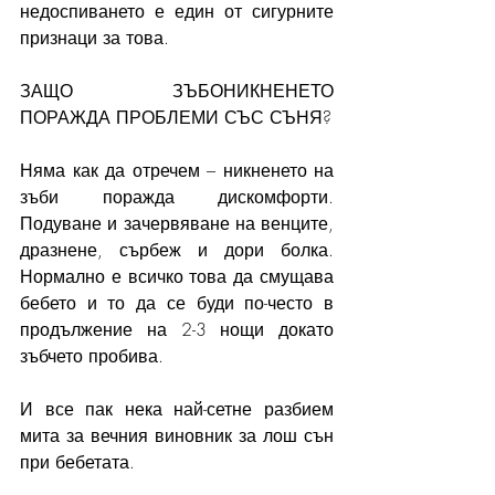
недоспиването е един от сигурните 
признаци за това. 
ЗАЩО ЗЪБОНИКНЕНЕТО 
ПОРАЖДА ПРОБЛЕМИ СЪС СЪНЯ?
Няма как да отречем – никненето на 
зъби поражда дискомфорти. 
Подуване и зачервяване на венците, 
дразнене, сърбеж и дори болка. 
Нормално е всичко това да смущава 
бебето и то да се буди по-често в 
продължение на 2-3 нощи докато 
зъбчето пробива.
И все пак нека най-сетне разбием 
мита за вечния виновник за лош сън 
при бебетата.