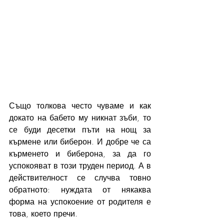
Също толкова често чуваме и как 
докато на бабето му никнат зъби, то 
се буди десетки пъти на нощ за 
кърмене или биберон. И добре че са 
кърменето и биберона, за да го 
успокояват в този труден период. А в 
действителност се случва товно 
обратното: нуждата от някаква 
форма на успокоение от родителя е 
това, което пречи. 