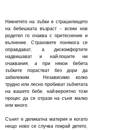
Никнетето на зъбки е страшилището 
на бебешката възраст – всеки нов 
родител го очаква с притеснение и 
вълнение. Страховете понякога се 
оправдават, а дискомфортите 
надвишават и най-лошите ни 
очаквания, а при някои бебета 
зъбките порастват без дори да 
забележим.  Независимо колко 
трудно или лесно пробиват зъбчетата 
на вашето бебе, най-вероятно този 
процес да се отрази на съня малко 
или много.
Сънят е деликатна материя и когато 
нещо ново се случва покрай детето, 