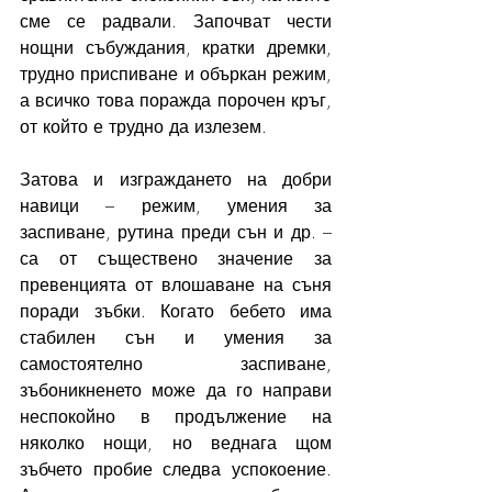
сме се радвали. Започват чести 
нощни събуждания, кратки дремки, 
трудно приспиване и объркан режим, 
а всичко това поражда порочен кръг, 
от който е трудно да излезем.
Затова и изграждането на добри 
навици – режим, умения за 
заспиване, рутина преди сън и др. – 
са от съществено значение за 
превенцията от влошаване на съня 
поради зъбки. Когато бебето има 
стабилен сън и умения за 
самостоятелно заспиване, 
зъбоникненето може да го направи 
неспокойно в продължение на 
няколко нощи, но веднага щом 
зъбчето пробие следва успокоение. 