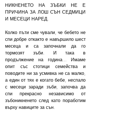
НИКНЕНЕТО НА ЗЪБКИ НЕ Е 
ПРИЧИНА ЗА ЛОШ СЪН СЕДМИЦИ 
И МЕСЕЦИ НАРЕД.
Колко пъти сме чували, че бебето не 
спи добре откакто е навършило шест 
месеца и са започнали да го 
тормозят зъби. И така в 
продължение на година... Имаме 
опит със стотици семейства и 
поводите ни за усмивка не са малко, 
а един от тях е когато бебе, неспало 
с месеци заради зъби, започва да 
спи прекрасно независимо от 
зъбоникненето след като поработим 
върху навиците за сън.