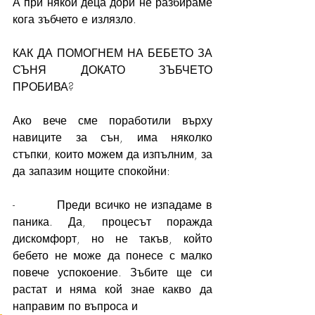
А при някои деца дори не разбираме 
кога зъбчето е излязло.
КАК ДА ПОМОГНЕМ НА БЕБЕТО ЗА 
СЪНЯ ДОКАТО ЗЪБЧЕТО 
ПРОБИВА?
Ако вече сме поработили върху 
навиците за сън, има няколко 
стъпки, които можем да изпълним, за 
да запазим нощите спокойни:
-          Преди всичко не изпадаме в 
паника. Да, процесът поражда 
дискомфорт, но не такъв, който 
бебето не може да понесе с малко 
повече успокоение. Зъбите ще си 
растат и няма кой знае какво да 
направим по въпроса и 