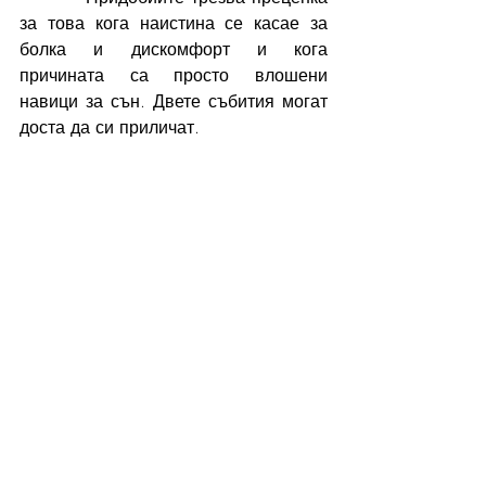
за това кога наистина се касае за 
болка и дискомфорт и кога 
причината са просто влошени 
навици за сън. Двете събития могат 
доста да си приличат. 
Понякога при силна 
асоциация за заспиване и 
влошен режим бебето би се 
будило със същите писъци и 
неутешим плач както при 
болка от зъбоникнене, затова 
и доста родители бъркат 
сигналите и отдават 
случващото се на зъбките.