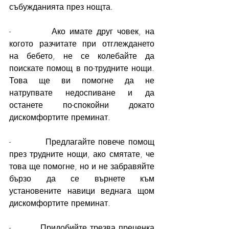
събужданията през нощта.
-          Ако имате друг човек, на 
когото разчитате при отглеждането 
на бебето, не се колебайте да 
поискате помощ в по-трудните нощи. 
Това ще ви помогне да не 
натрупвате недоспиване и да 
останете по-спокойни докато 
дискомфортите преминат.
-          Предлагайте повече помощ 
през трудните нощи, ако смятате, че 
това ще помогне, но и не забравяйте 
бързо да се върнете към 
установените навици веднага щом 
дискомфортите преминат.
-          Придобийте трезва преценка 