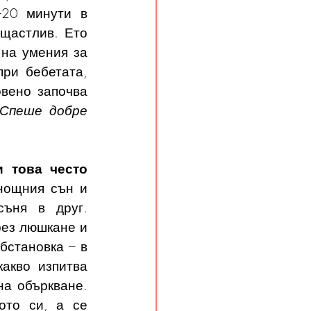
20 минути в 
щастлив. Ето 
на умения за 
ри бебетата, 
вено започва 
Спеше добре 
 това често 
нощния сън и 
ъня в друг. 
рез люшкане и 
становка – в 
акво изпитва 
а объркване. 
то си, а се 