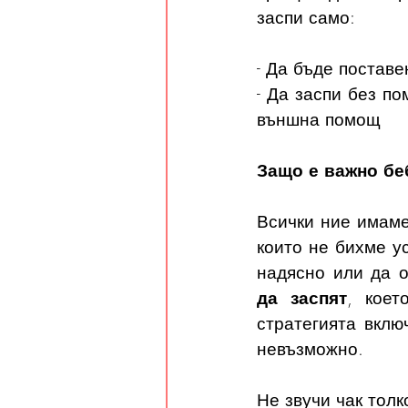
заспи само:
- Да бъде поставе
- Да заспи без по
външна помощ 
Защо е важно бе
Всички ние имаме
които не бихме у
надясно или да о
да заспят
, коет
стратегията вклю
невъзможно.
Не звучи чак толк