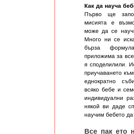
Как да науча беб
Първо ще запо
мисията е възмо
може да се научи
Много ни се иск
бърза формул
приложима за всек
я споделилили. Ис
приучаването към 
еднократно съб
всяко бебе и сем
индивидуални раз
някой ви даде сп
научим бебето да 
Все пак ето н