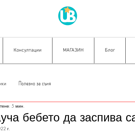
Консултации
МАГАЗИН
Блог
ики
Полезно за съня
тене: 5 мин.
ауча бебето да заспива с
22 г.