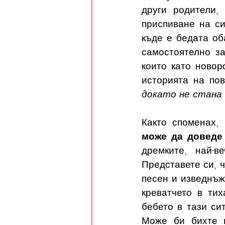
други родители,
приспиване на си
къде е бедата об
самостоятелно з
които като новор
историята на пов
докато не стана
Както споменах, 
може да доведе 
дремките, най-в
Представете си, ч
песен и изведнъж
креватчето в ти
бебето в тази си
Може би бихте и