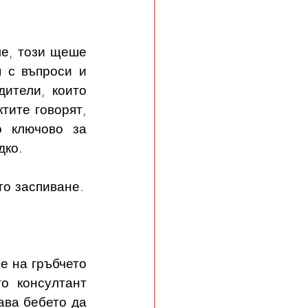
е, този щеше 
 с въпроси и 
ители, които 
ите говорят, 
 ключово за 
дко. 
то заспиване.
е на гръбчето 
о консултант 
ва бебето да 