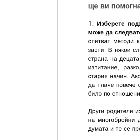
ще ви помогна
1. Изберете под
може да следват
опитват методи к
заспи. В някои сл
страна на децата,
изпитание, разк
стария начин. Ако
да плаче повече 
било по отношени
Други родители и
на многобройни д
думата и те се пр