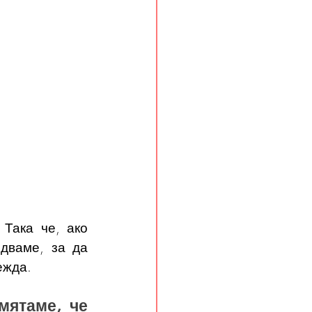
Така че, ако 
дваме, за да 
ежда.
ятаме, че 