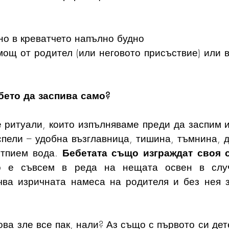
но в креватчето напълно будно
мощ от родител (или неговото присъствие) или в
бето да заспива само?
 ритуали, които изпълняваме преди да заспим и 
спели – удобна възглавница, тишина, тъмнина, д
тпием вода. 
Бебетата също изграждат своя ст
о е съвсем в реда на нещата освен в случа
чва изричната намеса на родителя и без нея з
ова зле все пак, нали? Аз също с първото си дете