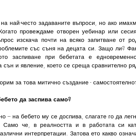
на най-често задаваните въпроси, но ако имахм
Когато провеждаме отворен уебинар или сесия
ъпрос изскача почти на всяко запитване от род
роблемите със съня на децата си. Защо ли? Факт
ото заспиване при бебетата е едновременно
 сън и явление, което се среща сравнително ря
ворим за това митично създание - самостоятелно
бебето да заспива само?
но – на бебето му се доспива, слагате го да легн
. Само че, в реалността и в работата си кат
азлични интерпретации. Затова ето какво означа