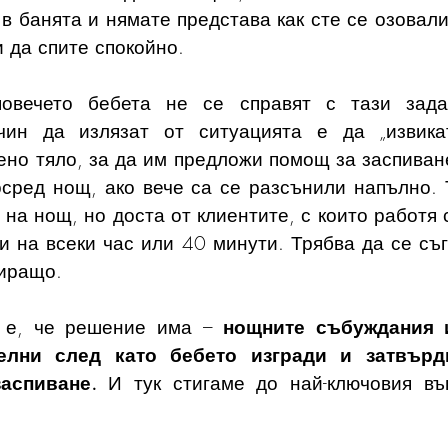
в банята и нямате представа как сте се озовали
 да спите спокойно.
овечето бебета не се справят с тази зада
чин да излязат от ситуацията е да „извика
ено тяло, за да им предложи помощ за заспиване
осред нощ, ако вече са се разсънили напълно. 
 на нощ, но доста от клиентите, с които работя 
 на всеки час или 40 минути. Трябва да се съгл
зиращо.
 е, че решение има – 
нощните събуждания и
телни след като бебето изгради и затвърд
аспиване. 
И тук стигаме до най-ключовия въ