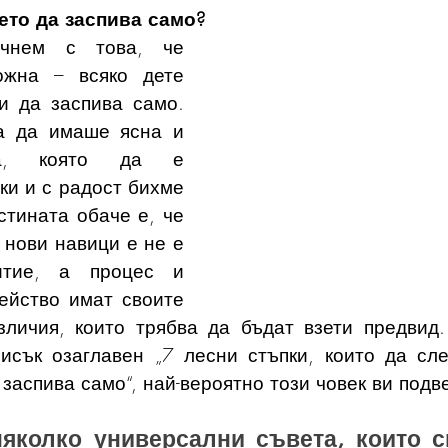
ето да заспива само?
чнем с това, че 
жна – всяко дете 
 да заспива само. 
а да имаше ясна и 
а, която да е 
и и с радост бихме 
тината обаче е, че 
нови навици е не е 
итие, а процес и 
ейство имат своите 
личия, които трябва да бъдат взети предвид. 
исък озаглавен „7 лесни стъпки, които да сле
заспива само“, най-вероятно този човек ви подв
яколко универсални съвета, които см