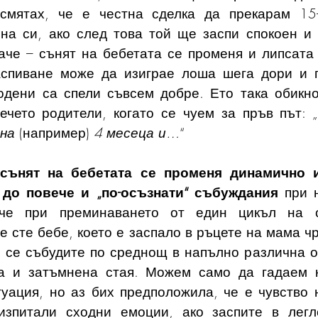
 смятах, че е честна сделка да прекарам 15-
на си, ако след това той ще заспи спокоен и 
аче – сънят на бебетата се променя и липсата 
аспиване може да изиграе лоша шега дори и п
одени са спели съвсем добре. Ето така обикно
ечето родители, когато се чуем за пръв път: „
 на
 (например) 
4 месеца и…
“ 
сънят на бебетата се променя динамично и
до повече и „по-осъзнати“ събуждания
 при 
ече при преминаването от един цикъл на с
е сте бебе, което е заспало в ръцете на мама ч
 се събудите по среднощ в напълно различна об
ха и затъмнена стая. Можем само да гадаем к
туация, но аз бих предположила, че е чувство н
зпитали сходни емоции, ако заспите в легло