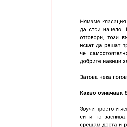
Нямаме класация 
да стои начело. 
отговори, този в
искат да решат п
че самостоятелн
добрите навици за
Затова нека пого
Какво означава 
Звучи просто и яс
си и то заспива
срещам доста и р