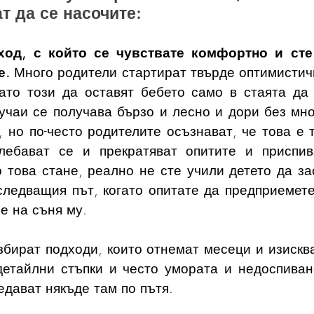
т да се насочите:
ход, с който се чувствате комфортно и сте 
е.
 Много родители стартират твърде оптимистичн
ато този да оставят бебето само в стаята да 
учаи се получава бързо и лесно и дори без мног
 но по-често родителите осъзнават, че това е т
олебават се и прекратяват опитите и приспив
 това стане, реално не сте учили детето да зас
следващия път, когато опитате да предприемете 
е на съня му. 
збират подходи, които отнемат месеци и изисква
етайлни стъпки и често умората и недоспиване
едават някъде там по пътя. 