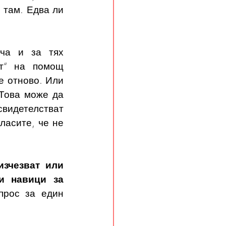
 там. Едва ли 
ча и за тях 
т“ на помощ 
 отново. Или 
Това може да 
свидетелстват 
асите, че не 
зчезват или 
и навици за 
прос за един 