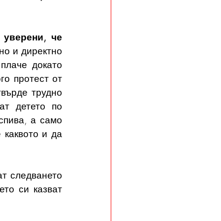
уверени, че 
о и директно 
плаче докато 
о протест от 
върде трудно 
ат детето по 
пива, а само 
каквото и да 
т следването 
то си казват 