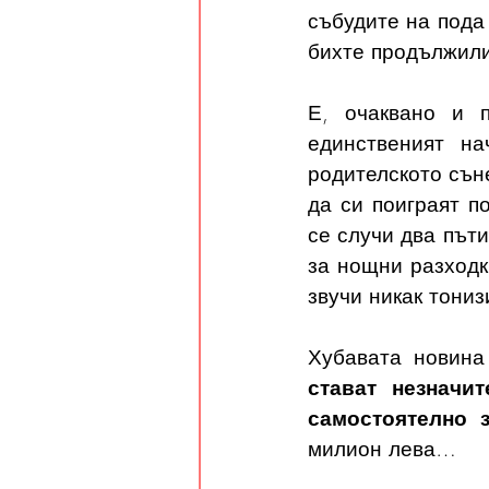
събудите на пода 
бихте продължили
Е, очаквано и п
единственият на
родителското сън
да си поиграят п
се случи два пъти
за нощни разходки
звучи никак тони
Хубавата новина
стават незначи
самостоятелно з
милион лева…