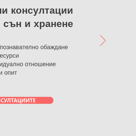
и консултации
 сън и хранене
опознавателно обаждане
есурси
идуално отношение
и опит
НСУЛТАЦИИТЕ