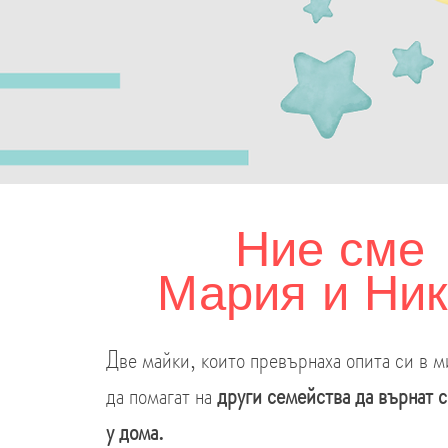
Ние сме
Мария и Ни
Две майки, които превърнаха опита си в 
да помагат на
други семейства да върнат 
у дома.