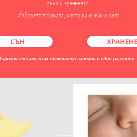
съня и храненето.
Изберете посоката, която ви е нужна сега
СЪН
ХРАНЕН
Първата стъпка към промяната започва с един разговор.