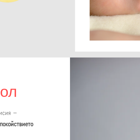
кол
мисия –
спокойствието