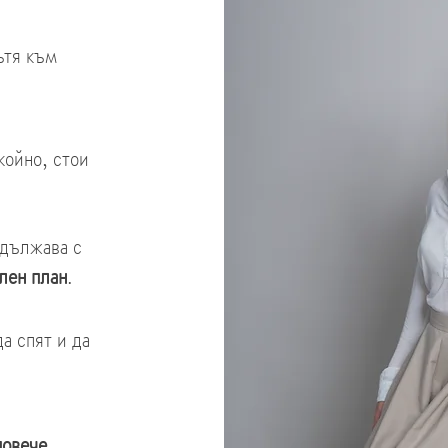
ътя към
койно, стои
одължава с
лен план
.
а спят и да
повече