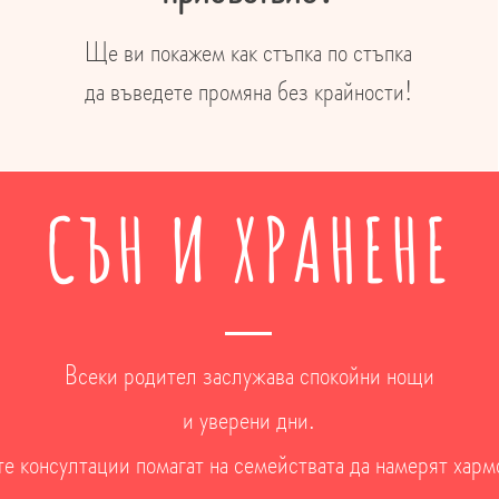
Ще ви покажем как стъпка по стъпка
да въведете промяна без крайности!
СЪН И ХРАНЕНЕ
Всеки родител заслужава спокойни нощи
и уверени дни.
е консултации помагат на семействата да намерят харм