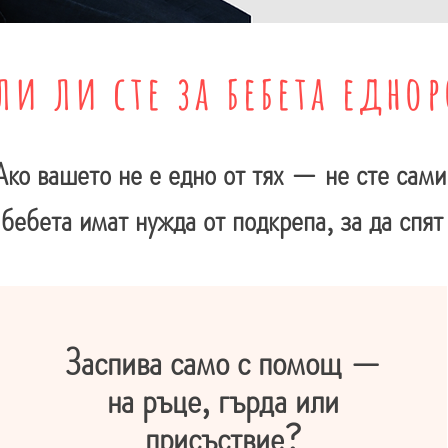
ли ли сте за бебета едно
Ако вашето не е едно от тях — не сте сами
бебета имат нужда от подкрепа, за да спят
Заспива само с помощ —
на ръце, гърда или
присъствие?