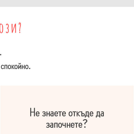
рози?
.
 спокойно.
​Не знаете откъде да
започнете?