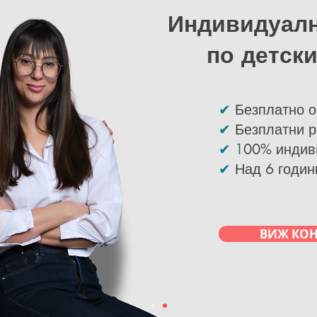
Индивидуалн
по детски
✔
Безплатно 
✔
Безплатни р
✔
1
00% индив
✔
Над 6 годин
ВИЖ КО