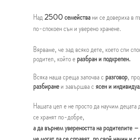
Над
2500 семейства
ни се довериха в п
по-спокоен сън и уверено хранене.
Вярваме, че зад всяко дете, което спи спо
родител, който е
разбран и подкрепен.
Всяка наша среща започва с
разговор
, пр
разбиране
и завършва с
ясен и индивидуа
Нашата цел е не просто да научим децата д
се хранят по-добре,
а да върнем увереността на родителите –
че могат да се справят, по свой начин и с 