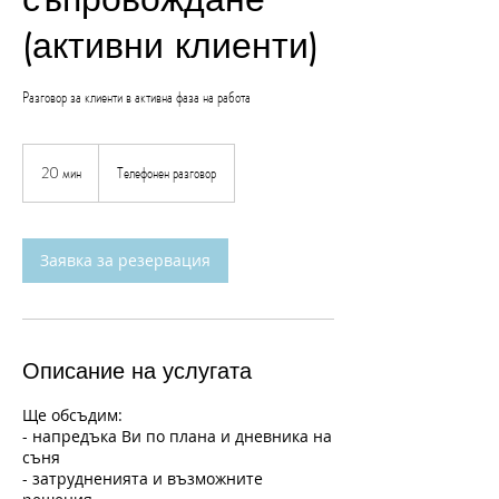
(активни клиенти)
Разговор за клиенти в активна фаза на работа
20 мин
2
Телефонен разговор
0
м
и
н
Заявка за резервация
Описание на услугата
Ще обсъдим:
- напредъка Ви по плана и дневника на
съня
- затрудненията и възможните