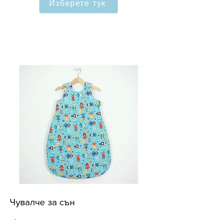
Изберете тук
Чувалче за сън