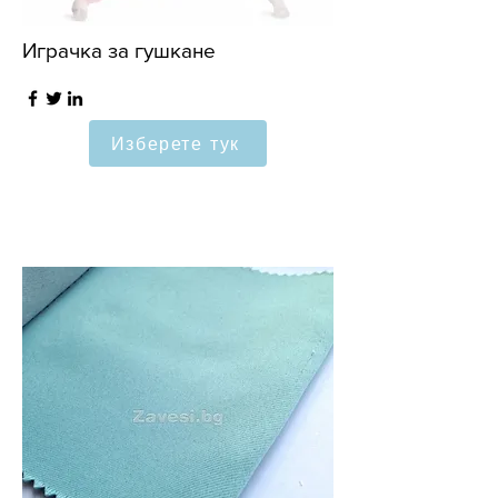
Играчка за гушкане
Изберете тук