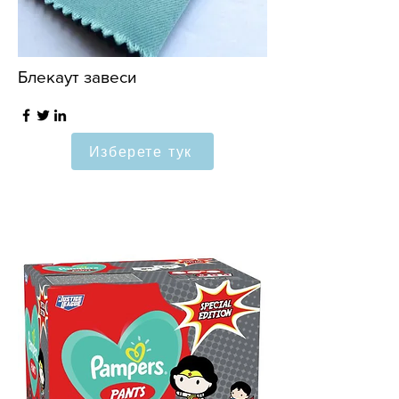
Блекаут завеси
Изберете тук