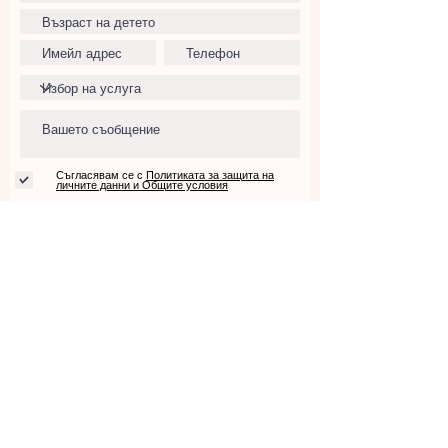
Съгласявам се с
Политиката за защита на
личните данни и Общите условия
Изпрати
ЮНИКОРН БЕЙБИ ЕООД
Адрес: София, Младост 3
За контакти: info@unicornbaby.bg